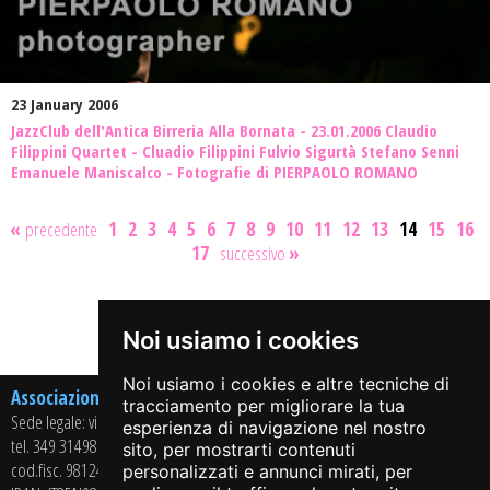
23 January 2006
JazzClub dell'Antica Birreria Alla Bornata - 23.01.2006 Claudio
Filippini Quartet - Cluadio Filippini Fulvio Sigurtà Stefano Senni
Emanuele Maniscalco - Fotografie di PIERPAOLO ROMANO
«
precedente
1
2
3
4
5
6
7
8
9
10
11
12
13
14
15
16
17
successivo
»
Share on:
Noi usiamo i cookies
Noi usiamo i cookies e altre tecniche di
Associazione Culturale Arci Jazz On The Road APS
tracciamento per migliorare la tua
Sede legale: via Casaglio, 13 – 25064 GUSSAGO (BS)
esperienza di navigazione nel nostro
tel. 349 3149864
sito, per mostrarti contenuti
cod.fisc. 98124350178 - P.iva 02715430985
personalizzati e annunci mirati, per