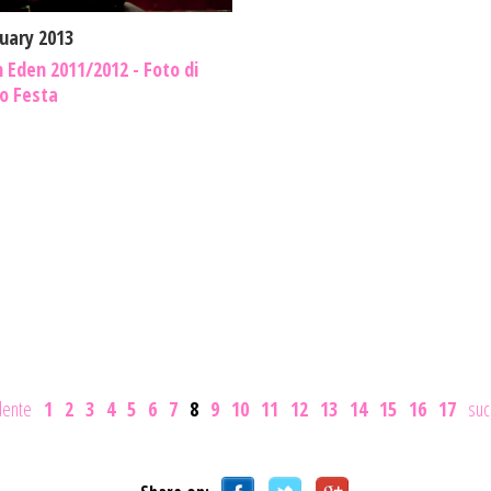
nuary 2013
n Eden 2011/2012 - Foto di
io Festa
dente
1
2
3
4
5
6
7
8
9
10
11
12
13
14
15
16
17
suc