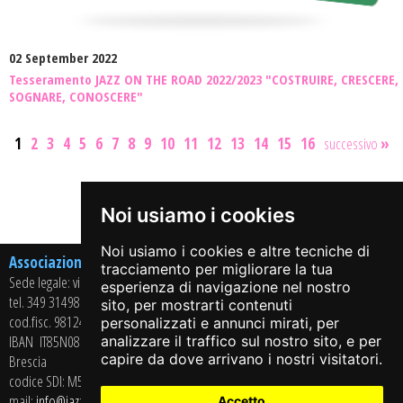
02 September 2022
Tesseramento JAZZ ON THE ROAD 2022/2023 "COSTRUIRE, CRESCERE,
SOGNARE, CONOSCERE"
1
2
3
4
5
6
7
8
9
10
11
12
13
14
15
16
successivo
»
Share on:
Noi usiamo i cookies
Noi usiamo i cookies e altre tecniche di
Associazione Culturale Arci Jazz On The Road APS
tracciamento per migliorare la tua
Sede legale: via Casaglio, 13 – 25064 GUSSAGO (BS)
esperienza di navigazione nel nostro
tel. 349 3149864
sito, per mostrarti contenuti
cod.fisc. 98124350178 - P.iva 02715430985
personalizzati e annunci mirati, per
IBAN
IT85N0869211208034000341724
- BANCA CREDITO COOPERATIVO di
analizzare il traffico sul nostro sito, e per
capire da dove arrivano i nostri visitatori.
Brescia
codice SDI: M5UXCR1
mail:
info@jazzontheroad.net
Accetto