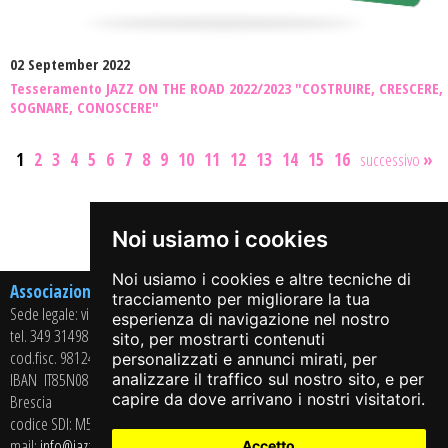
02 September 2022
Tesseramento JAZZ ON THE ROAD 2022/2023 "COSTRUIRE, CRESCERE,
SOGNARE, CONOSCERE"
1
2
3
4
5
6
7
8
9
10
11
12
13
14
15
16
successivo
»
Share on:
Noi usiamo i cookies
Noi usiamo i cookies e altre tecniche di
Associazione Culturale Arci Jazz On The Road APS
tracciamento per migliorare la tua
Sede legale: via Casaglio, 13 – 25064 GUSSAGO (BS)
esperienza di navigazione nel nostro
tel. 349 3149864
sito, per mostrarti contenuti
cod.fisc. 98124350178 - P.iva 02715430985
personalizzati e annunci mirati, per
IBAN
IT85N0869211208034000341724
- BANCA CREDITO COOPERATIVO di
analizzare il traffico sul nostro sito, e per
capire da dove arrivano i nostri visitatori.
Brescia
codice SDI: M5UXCR1
mail:
info@jazzontheroad.net
Accetto