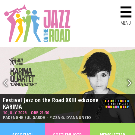
☰
MENU
Festival Jazz on the Road XXIII edizione
Festival Jazz on the Road XXIII edizione
KARIMA
SERGIO CAMMARIERE
10 JULY 2026 - ORE 21:30
11 JULY 2026 - ORE 21:30
PADENGHE SUL GARDA - P.ZZA G. D'ANNUNZIO
DESENZANO DEL GARDA - CASTELLO