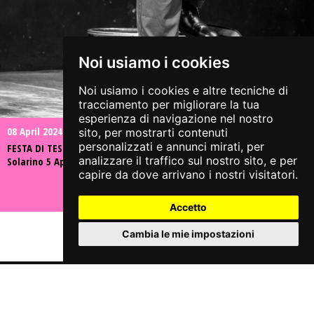
Noi usiamo i cookies
Noi usiamo i cookies e altre tecniche di
tracciamento per migliorare la tua
esperienza di navigazione nel nostro
08 April 2024
sito, per mostrarti contenuti
personalizzati e annunci mirati, per
FESTA DI TESSERAMENTO 2023/2024 - IL SESSO INUTILE con Valeria
analizzare il traffico sul nostro sito, e per
Solarino 5 Aprile der Mast - fotografie di @Fabio Rizzini
capire da dove arrivano i nostri visitatori.
Accetto
Cambia le mie impostazioni
Share on:
Associazione Culturale Arci Jazz On The Road APS
Sede legale: via Casaglio, 13 – 25064 GUSSAGO (BS)
tel. 349 3149864