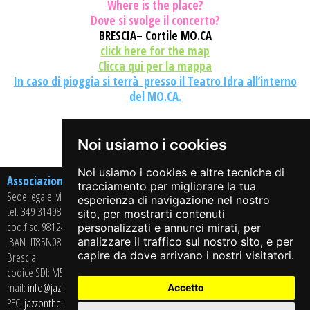
Where is the place?
Dove si svolge il concerto?
BRESCIA– Cortile MO.CA
click here for the map
Clicca qui per la mappa
In caso di pioggia si terrà presso il Teatro Idra all’interno
del MO.CA.
Share on:
Noi usiamo i cookies
Noi usiamo i cookies e altre tecniche di
Associazione Culturale Arci Jazz On The Road APS
tracciamento per migliorare la tua
Sede legale: via Casaglio, 13 – 25064 GUSSAGO (BS)
esperienza di navigazione nel nostro
tel. 349 3149864
sito, per mostrarti contenuti
cod.fisc. 98124350178 - P.iva 02715430985
personalizzati e annunci mirati, per
IBAN
IT85N0869211208034000341724
- BANCA CREDITO COOPERATIVO di
analizzare il traffico sul nostro sito, e per
capire da dove arrivano i nostri visitatori.
Brescia
codice SDI: M5UXCR1
mail:
info@jazzontheroad.net
Accetto
PEC:
jazzontheroad@pec.it