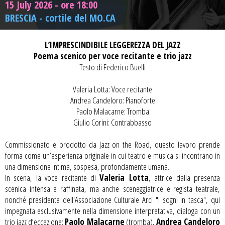
15 July 2026 - ore 18:00
BRESCIA - cortile del MO.CA
L’IMPRESCINDIBILE LEGGEREZZA DEL JAZZ
Poema scenico per voce recitante e trio jazz
Testo di Federico Buelli
Valeria Lotta: Voce recitante
Andrea Candeloro: Pianoforte
Paolo Malacarne: Tromba
Giulio Corini: Contrabbasso
Commissionato e prodotto da Jazz on the Road, questo lavoro prende
forma come un’esperienza originale in cui teatro e musica si incontrano in
una dimensione intima, sospesa, profondamente umana.
In scena, la voce recitante di
Valeria Lotta
, attrice dalla presenza
scenica intensa e raffinata, ma anche sceneggiatrice e regista teatrale,
nonché pres
idente dell'Assoc
iaz
ione Culturale Arc
i "I sogni in tasca"
,
qui
impegnata esclusivamente nella dimensione interpretativa, dialoga con un
trio jazz d’eccezione:
Paolo Malacarne
(tromba),
Andrea Candeloro