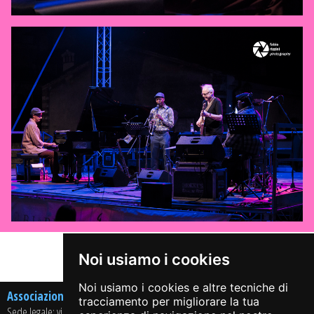
Share on:
Noi usiamo i cookies
Noi usiamo i cookies e altre tecniche di
Associazione Culturale Arci Jazz On The Road APS
tracciamento per migliorare la tua
Sede legale: via Casaglio, 13 – 25064 GUSSAGO (BS)