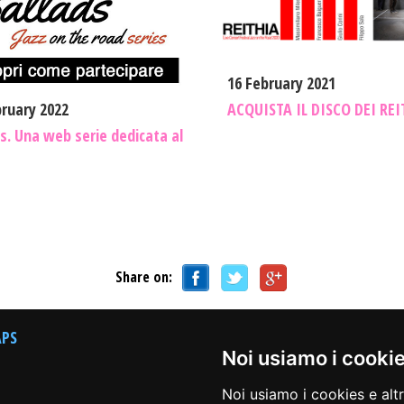
16 February 2021
bruary 2022
ACQUISTA IL DISCO DEI REI
s. Una web serie dedicata al
Share on:
APS
CREDITS
Noi usiamo i cooki
Noi usiamo i cookies e alt