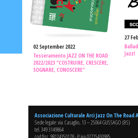
27 Fe
Ballad
02 September 2022
Jazz!
Tesseramento JAZZ ON THE ROAD
2022/2023 "COSTRUIRE, CRESCERE,
SOGNARE, CONOSCERE"
Associazione Culturale Arci Jazz On The Road 
Sede legale: via Casaglio, 13 – 25064 GUSSAGO (BS)
tel. 349 3149864
cod.fisc. 98124350178 - P.iva 02715430985