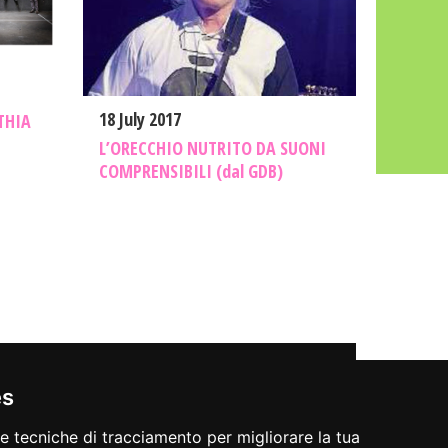
18 July 2017
THIA
L’ORECCHIO NUTRITO DA SUONI
COMPRENSIBILI (dal GDB)
PRIVACY POLICY
COOKIE POLICY
PREFERENZE COOKIE
es
re tecniche di tracciamento per migliorare la tua