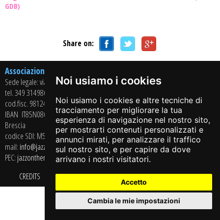
GDB)
Share on:
Associazione Culturale Arci Jazz On The Road APS
Noi usiamo i cookies
Sede legale: via Casaglio, 13 – 25064 GUSSAGO (BS)
tel. 349 3149864
Noi usiamo i cookies e altre tecniche di
cod.fisc. 98124350178 - P.iva 02715430985
tracciamento per migliorare la tua
IBAN
IT85N0869211208034000341724
- BANCA CREDITO COOPERATIVO di
esperienza di navigazione nel nostro sito,
Brescia
per mostrarti contenuti personalizzati e
codice SDI: M5UXCR1
annunci mirati, per analizzare il traffico
mail:
info@jazzontheroad.net
sul nostro sito, e per capire da dove
PEC:
jazzontheroad@pec.it
arrivano i nostri visitatori.
⇡
CREDITS
PRIVACY POLICY
COOKIE POLICY
PREFERENZE COOKIE
Accetto
Cambia le mie impostazioni